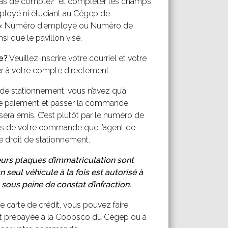
 pas de compte?" et compléter les champs
employé ni étudiant au Cégep de
ace « Numéro d’employé ou Numéro de
nsi que le pavillon visé.
e?
Veuillez inscrire votre courriel et votre
 à votre compte directement.
t de stationnement, vous n’avez qu’à
e le paiement et passer la commande.
ra émis. C’est plutôt par le numéro de
rs de votre commande que l’agent de
re droit de stationnement.
eurs plaques d’immatriculation sont
un seul véhicule à la fois est autorisé à
 sous peine de constat d’infraction.
 carte de crédit, vous pouvez faire
dit prépayée à la Coopsco du Cégep ou à