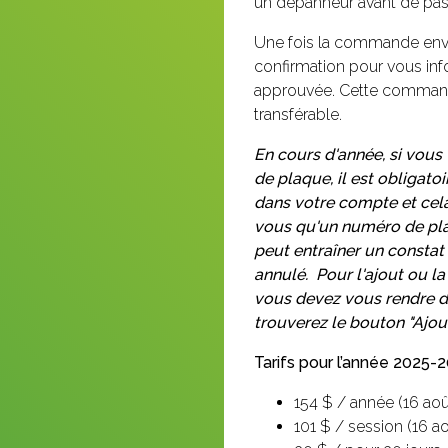
un dépanneur avant de pa
Une fois la commande envo
confirmation pour vous in
approuvée. Cette comman
transférable.
En cours d'année, si vou
de plaque, il est obligatoi
dans votre compte et cela
vous qu'un numéro de pla
peut entraîner un constat 
annulé.
Pour l'ajout ou l
vous devez vous rendre d
trouverez le bouton "Ajout
Tarifs pour l’année 2025-2
154 $ / année (16 aoû
101 $ / session (16 ao